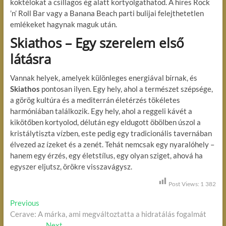
koktélokat a csillagos ég alatt kortyolgathatod. A híres Rock
’n’ Roll Bar vagy a Banana Beach parti bulijai felejthetetlen
emlékeket hagynak maguk után.
Skiathos – Egy szerelem első
látásra
Vannak helyek, amelyek különleges energiával bírnak, és
Skiathos
pontosan ilyen. Egy hely, ahol a természet szépsége,
a görög kultúra és a mediterrán életérzés tökéletes
harmóniában találkozik. Egy hely, ahol a reggeli kávét a
kikötőben kortyolod, délután egy eldugott öbölben úszol a
kristálytiszta vízben, este pedig egy tradicionális tavernában
élvezed az ízeket és a zenét. Tehát nemcsak egy nyaralóhely –
hanem egy érzés, egy életstílus, egy olyan sziget, ahová ha
egyszer eljutsz, örökre visszavágysz.
Post Views:
1 382
B
Previous
P
Cerave: A márka, ami megváltoztatta a hidratálás fogalmát
r
e
e
Next
N