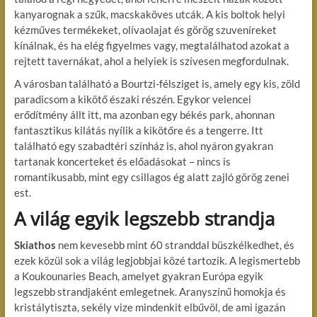
kanyarognak a szűk, macskaköves utcák. A kis boltok helyi
kézműves termékeket, olívaolajat és görög szuveníreket
kínálnak, és ha elég figyelmes vagy, megtalálhatod azokat a
rejtett tavernákat, ahol a helyiek is szívesen megfordulnak.
A városban található a Bourtzi-félsziget is, amely egy kis, zöld
paradicsom a kikötő északi részén. Egykor velencei
erődítmény állt itt, ma azonban egy békés park, ahonnan
fantasztikus kilátás nyílik a kikötőre és a tengerre. Itt
található egy szabadtéri színház is, ahol nyáron gyakran
tartanak koncerteket és előadásokat – nincs is
romantikusabb, mint egy csillagos ég alatt zajló görög zenei
est.
A világ egyik legszebb strandja
Skiathos
nem kevesebb mint 60 stranddal büszkélkedhet, és
ezek közül sok a világ legjobbjai közé tartozik. A legismertebb
a Koukounaries Beach, amelyet gyakran Európa egyik
legszebb strandjaként emlegetnek. Aranyszínű homokja és
kristálytiszta, sekély vize mindenkit elbűvöl, de ami igazán