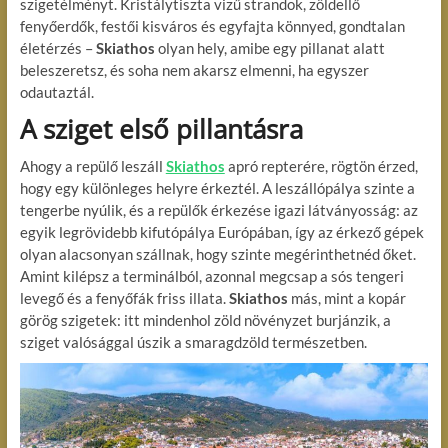
szigetélményt. Kristálytiszta vizű strandok, zöldellő
fenyőerdők, festői kisváros és egyfajta könnyed, gondtalan
életérzés –
Skiathos
olyan hely, amibe egy pillanat alatt
beleszeretsz, és soha nem akarsz elmenni, ha egyszer
odautaztál.
A sziget első pillantásra
Ahogy a repülő leszáll
Skiathos
apró repterére, rögtön érzed,
hogy egy különleges helyre érkeztél. A leszállópálya szinte a
tengerbe nyúlik, és a repülők érkezése igazi látványosság: az
egyik legrövidebb kifutópálya Európában, így az érkező gépek
olyan alacsonyan szállnak, hogy szinte megérinthetnéd őket.
Amint kilépsz a terminálból, azonnal megcsap a sós tengeri
levegő és a fenyőfák friss illata.
Skiathos
más, mint a kopár
görög szigetek: itt mindenhol zöld növényzet burjánzik, a
sziget valósággal úszik a smaragdzöld természetben.