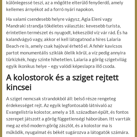
különlegessé teszi, az a mögötte elterülő fenyőerdő, amely
kellemes árnyékot ad a forró nyári napokon.
Ha valami csendesebb helyre vágysz, Agia Eleni vagy
Mandraki strandja tökéletes választás: kevesebb turista,
érintetlen természet és nyugodt, kékeszöld víz vár rád. És ha
kalandvágyó vagy, akkor el kell látogatnod a híres Lalaria
Beach-re is, amely csak hajóval érhető el. A fehér kavicsos
partot monumentális sziklák ölelik körül, a víz pedig annyira
türkizkék, hogy szinte hihetetlen. Lalaria a görög szigetvilág
egyik ikonikus helye – egy valódi képeslapra illő csoda.
A kolostorok és a sziget rejtett
kincsei
A sziget nemcsak strandokból áll: belső része rengeteg
érdekességet rejt. Az egyik legfontosabb látnivaló az
Evangelistria kolostor, amely a 18. században épült, és fontos
szerepet játszott a görög függetlenségi háborúban. Itt varrták
meg az első modern görög zászlót, és a kolostor ma is
működik, nyugalmat és békét sugározva a látogatók számára.