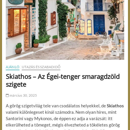
AJÁNLÓ
UTAZÁS ÉS SZABADIDŐ
Skiathos – Az Égei-tenger smaragdzöld
szigete
március 30, 2025
A görög szigetvilág tele van csodálatos helyekkel, de
Skiathos
valami különlegeset kínál számodra. Nem olyan híres, mint
Santorini vagy Mykonos, de éppen ez adja a varázsát: itt
elkerülheted a tömeget, mégis élvezheted a tökéletes görög