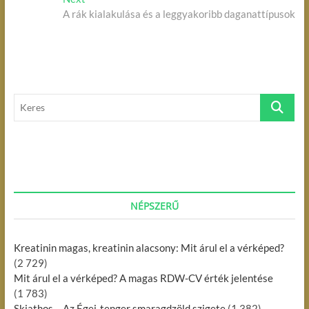
j
v
A rák kialakulása és a leggyakoribb daganattípusok
e
i
x
e
o
t
g
u
p
s
o
y
p
s
z
K
o
t
e
é
s
:
r
t
s
e
:
s
n
a
NÉPSZERŰ
v
i
Kreatinin magas, kreatinin alacsony: Mit árul el a vérképed?
g
(2 729)
á
Mit árul el a vérképed? A magas RDW-CV érték jelentése
(1 783)
c
Skiathos – Az Égei-tenger smaragdzöld szigete
(1 382)