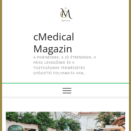
S
k
i
p
t
cMedical
o
c
Magazin
o
n
A PIHENÉSNEK, A JÓ ÉTRENDNEK, A
t
FRISS LEVEGŐNEK ÉS A
e
TISZTASÁGNAK TERMÉSZETES
GYÓGYÍTÓ FOLYAMATA VAN…
n
t