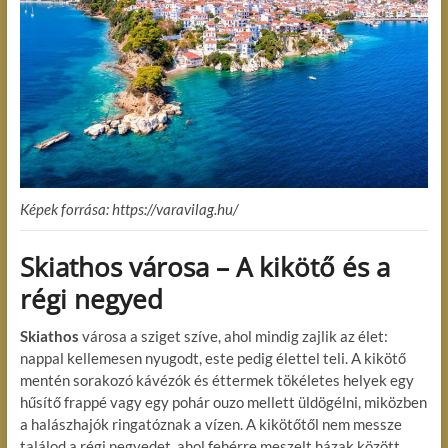
Képek forrása: https://varavilag.hu/
Skiathos városa – A kikötő és a
régi negyed
Skiathos
városa a sziget szíve, ahol mindig zajlik az élet:
nappal kellemesen nyugodt, este pedig élettel teli. A kikötő
mentén sorakozó kávézók és éttermek tökéletes helyek egy
hűsítő frappé vagy egy pohár ouzo mellett üldögélni, miközben
a halászhajók ringatóznak a vízen. A kikötőtől nem messze
találod a régi negyedet, ahol fehérre meszelt házak között