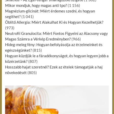
i
Mikor mondjuk, hogy magas anti tpo?
(1 156)
Magnézium-glicinát: Miért érdemes szedni, és hogyan
ó
segíthet?
(1 041)
Öblítő Allergia: Miért Alakulhat Ki és Hogyan Kezelhetjük?
(973)
Neutrofil Granulocita: Miért Fontos Figyelni az Alacsony vagy
Magas Számra a Vérkép Eredményben?
(966)
Hideg-meleg fény: Hogyan befolyásolja az érzelmeinket és
egészségünket?
(815)
Hogyan küzdjük le a fáradékonyságot, és hogyan legyen jobb a
közérzetünk?
(807)
Hosszabb hajat szeretnél? Ezek az ételek támogatják a haj
növekedését
(805)