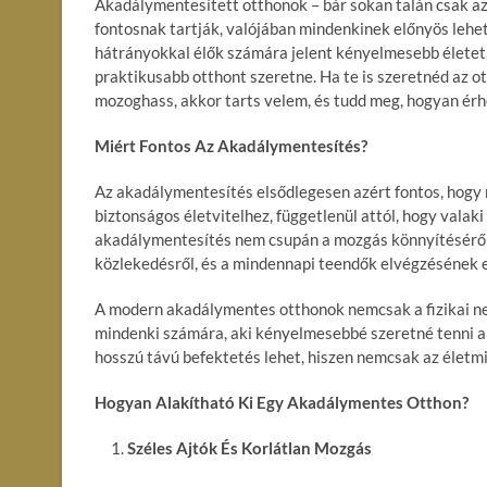
Akadálymentesített otthonok – bár sokan talán csak 
fontosnak tartják, valójában mindenkinek előnyös lehet
hátrányokkal élők számára jelent kényelmesebb életet
praktikusabb otthont szeretne. Ha te is szeretnéd az 
mozoghass, akkor tarts velem, és tudd meg, hogyan érhe
Miért Fontos Az Akadálymentesítés?
Az akadálymentesítés elsődlegesen azért fontos, hogy 
biztonságos életvitelhez, függetlenül attól, hogy valak
akadálymentesítés nem csupán a mozgás könnyítéséről
közlekedésről, és a mindennapi teendők elvégzésének 
A modern akadálymentes otthonok nemcsak a fizikai n
mindenki számára, aki kényelmesebbé szeretné tenni a 
hosszú távú befektetés lehet, hiszen nemcsak az életmin
Hogyan Alakítható Ki Egy Akadálymentes Otthon?
Széles Ajtók És Korlátlan Mozgás