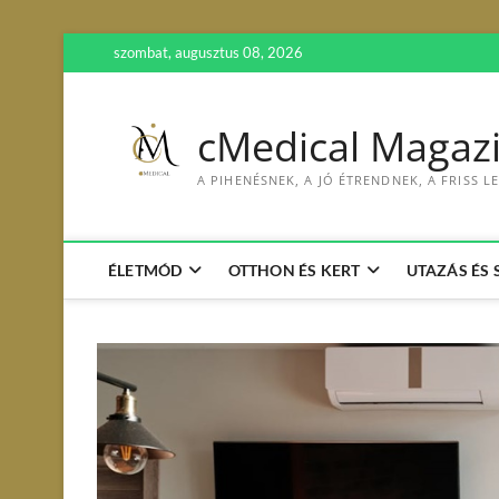
S
szombat, augusztus 08, 2026
k
i
p
cMedical Magaz
t
o
A PIHENÉSNEK, A JÓ ÉTRENDNEK, A FRISS
c
o
n
t
ÉLETMÓD
OTTHON ÉS KERT
UTAZÁS ÉS
e
n
t