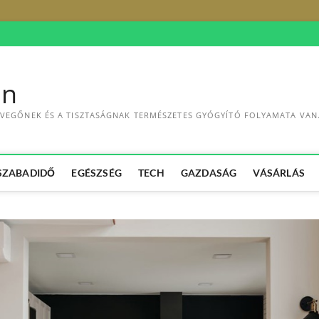
in
 LEVEGŐNEK ÉS A TISZTASÁGNAK TERMÉSZETES GYÓGYÍTÓ FOLYAMATA VA
 SZABADIDŐ
EGÉSZSÉG
TECH
GAZDASÁG
VÁSÁRLÁS