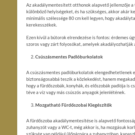
Az akadálymentesített otthonok alapvető jellemzője a t
különböző helyiségeket, és ha szükséges, akkor akár k
minimális szélessége 80 cm kell legyen, hogy akadályt
kerekesszékek.
Ezen kívül a bútorok elrendezése is fontos: érdemes úgy
szoros vagy zárt folyosókat, amelyek akadályozhatják
Csúszásmentes Padlóburkolatok
A csúszásmentes padlóburkolatok elengedhetetlenek e
biztonságosabbá teszik a közlekedést, hanem megakadál
hogy a fürdőszobák, konyhák, és előszobák padlója is c
téve a víz vagy más csúszós anyagok jelenlétének.
Mozgatható Fürdőszobai Kiegészítők
A fürdőszoba akadálymentesítése is alapvető fontossá
zuhanyzót vagy a WC-t, még akkor is, ha mozgásuk korl
szükség van például ülőpárnára a zuhanyzóban, kapasz