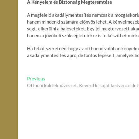
A Kényelem és Biztonság Megteremtése
A megfelelő akadálymentesítés nemcsak a mozgáskorlá
hanem mindenki számára előnyös lehet. A kényelmesebb,
segít elkerülni a baleseteket. Egy jól megtervezett ak
hanem a jövőbeli szükségleteinkre is felkészíthet minke
Ha tehát szeretnéd, hogy az otthonod valóban kényelm
akadálymentesítés apró, de fontos lépéseit, amelyek h
B
Previous
P
Otthoni koktélművészet: Keverd ki saját kedvenceidet
r
e
e
j
v
i
e
o
g
u
s
y
p