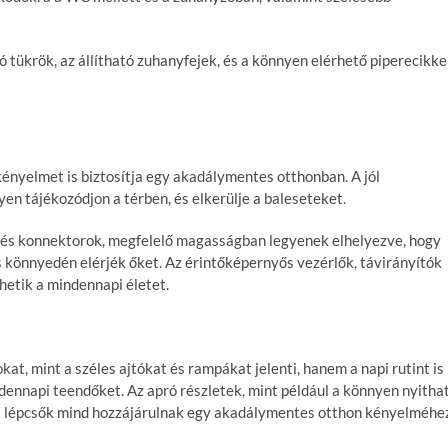
ó tükrök, az állítható zuhanyfejek, és a könnyen elérhető piperecikk
ényelmet is biztosítja egy akadálymentes otthonban. A jól
yen tájékozódjon a térben, és elkerülje a baleseteket.
k és konnektorok, megfelelő magasságban legyenek elhelyezve, hogy
könnyedén elérjék őket. Az érintőképernyős vezérlők, távirányítók
etik a mindennapi életet.
, mint a széles ajtókat és rampákat jelenti, hanem a napi rutint is
ennapi teendőket. Az apró részletek, mint például a könnyen nyitha
os lépcsők mind hozzájárulnak egy akadálymentes otthon kényelméhe