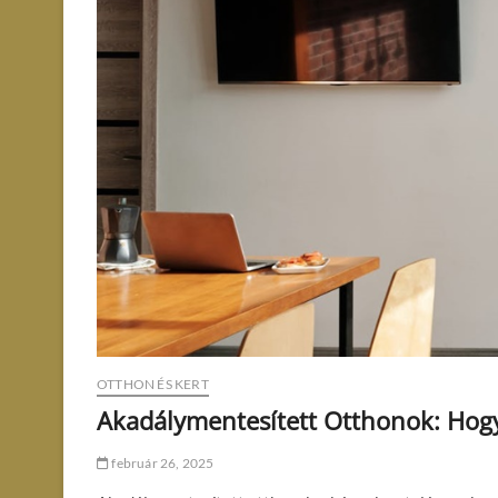
OTTHON ÉS KERT
Akadálymentesített Otthonok: Ho
február 26, 2025