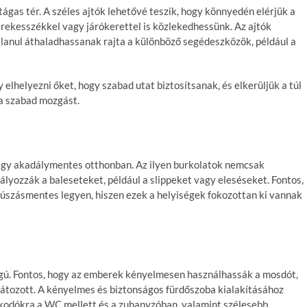
ágas tér. A széles ajtók lehetővé teszik, hogy könnyedén elérjük a
erekesszékkel vagy járókerettel is közlekedhessünk. Az ajtók
alanul áthaladhassanak rajta a különböző segédeszközök, például a
 elhelyezni őket, hogy szabad utat biztosítsanak, és elkerüljük a túl
 a szabad mozgást.
gy akadálymentes otthonban. Az ilyen burkolatok nemcsak
yozzák a baleseteket, például a slippeket vagy eleséseket. Fontos,
súszásmentes legyen, hiszen ezek a helyiségek fokozottan ki vannak
gú. Fontos, hogy az emberek kényelmesen használhassák a mosdót,
átozott. A kényelmes és biztonságos fürdőszoba kialakításához
kodókra a WC mellett és a zuhanyzóban, valamint szélesebb