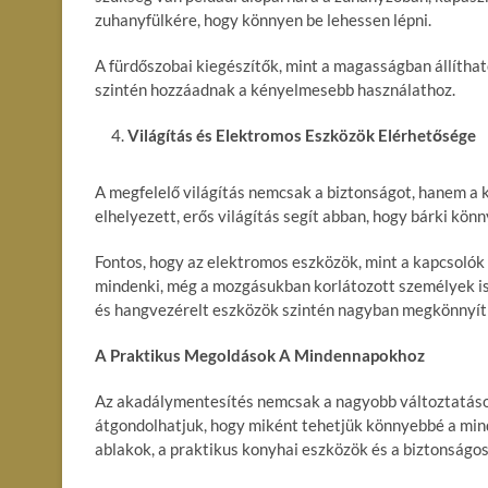
zuhanyfülkére, hogy könnyen be lehessen lépni.
A fürdőszobai kiegészítők, mint a magasságban állíthat
szintén hozzáadnak a kényelmesebb használathoz.
Világítás és Elektromos Eszközök Elérhetősége
A megfelelő világítás nemcsak a biztonságot, hanem a k
elhelyezett, erős világítás segít abban, hogy bárki könn
Fontos, hogy az elektromos eszközök, mint a kapcsoló
mindenki, még a mozgásukban korlátozott személyek is 
és hangvezérelt eszközök szintén nagyban megkönnyíth
A Praktikus Megoldások A Mindennapokhoz
Az akadálymentesítés nemcsak a nagyobb változtatásokat
átgondolhatjuk, hogy miként tehetjük könnyebbé a mind
ablakok, a praktikus konyhai eszközök és a biztonság