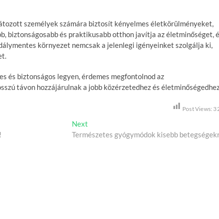
tozott személyek számára biztosít kényelmes életkörülményeket,
 biztonságosabb és praktikusabb otthon javítja az életminőséget, 
adálymentes környezet nemcsak a jelenlegi igényeinket szolgálja ki,
t.
es és biztonságos legyen, érdemes megfontolnod az
osszú távon hozzájárulnak a jobb közérzetedhez és életminőségedhez
Post Views:
3
Next
N
!
Természetes gyógymódok kisebb betegségek
e
x
t
p
o
s
t
: