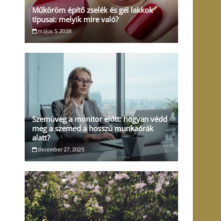
Műköröm építő zselék és gél lakkok
típusai: melyik mire való?
május 5, 2026
Szemüveg a monitor előtt: hogyan védd
meg a szemed a hosszú munkaórák
alatt?
december 27, 2025