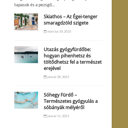
tapasok és a pezsgő…
Skiathos – Az Égei-tenger
smaragdzöld szigete
március 30, 2025
Utazás gyógyfürdőbe:
hogyan pihenhetsz és
töltődhetsz fel a természet
erejével
január 28, 2025
Sóhegy Fürdő –
Természetes gyógyulás a
sóbányák mélyéről
január 11, 2025