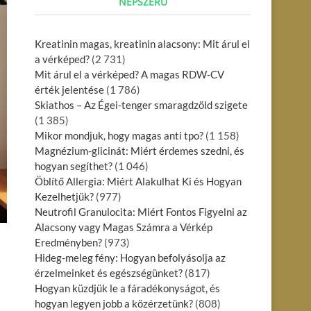
NÉPSZERŰ
Kreatinin magas, kreatinin alacsony: Mit árul el
a vérképed?
(2 731)
Mit árul el a vérképed? A magas RDW-CV
érték jelentése
(1 786)
Skiathos – Az Égei-tenger smaragdzöld szigete
(1 385)
Mikor mondjuk, hogy magas anti tpo?
(1 158)
Magnézium-glicinát: Miért érdemes szedni, és
hogyan segíthet?
(1 046)
Öblítő Allergia: Miért Alakulhat Ki és Hogyan
Kezelhetjük?
(977)
Neutrofil Granulocita: Miért Fontos Figyelni az
Alacsony vagy Magas Számra a Vérkép
Eredményben?
(973)
Hideg-meleg fény: Hogyan befolyásolja az
érzelmeinket és egészségünket?
(817)
Hogyan küzdjük le a fáradékonyságot, és
hogyan legyen jobb a közérzetünk?
(808)