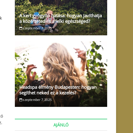
A kert gyógyító hatása: hogyan javíthatja
ek
a közérzeted és a lelki egészséged?
szeptember 7, 2025
Headspa élmény Budapesten: hogyan
segíthet neked ez a kezelés?
szeptember 7, 2025
tó
z.
AJÁNLÓ