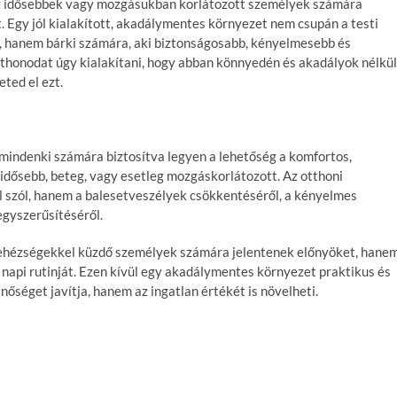
az idősebbek vagy mozgásukban korlátozott személyek számára
. Egy jól kialakított, akadálymentes környezet nem csupán a testi
, hanem bárki számára, aki biztonságosabb, kényelmesebb és
otthonodat úgy kialakítani, hogy abban könnyedén és akadályok nélkül
ted el ezt.
mindenki számára biztosítva legyen a lehetőség a komfortos,
i idősebb, beteg, vagy esetleg mozgáskorlátozott. Az otthoni
 szól, hanem a balesetveszélyek csökkentéséről, a kényelmes
egyszerűsítéséről.
ehézségekkel küzdő személyek számára jelentenek előnyöket, hane
napi rutinját. Ezen kívül egy akadálymentes környezet praktikus és
őséget javítja, hanem az ingatlan értékét is növelheti.