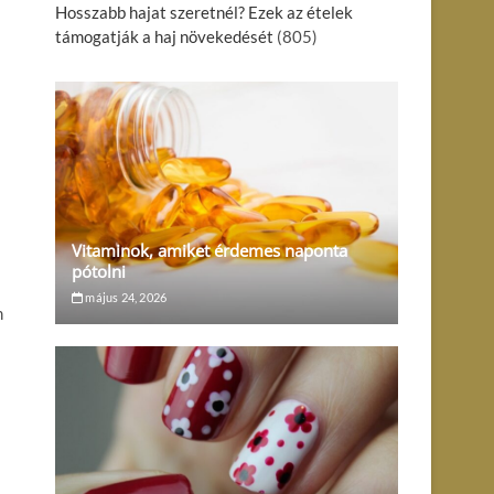
Hosszabb hajat szeretnél? Ezek az ételek
támogatják a haj növekedését
(805)
Vitaminok, amiket érdemes naponta
pótolni
május 24, 2026
m