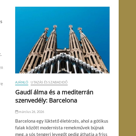
és
.
28
AJÁNLÓ
UTAZÁS ÉS SZABADIDŐ
re
Gaudí álma és a mediterrán
szenvedély: Barcelona
március 26, 2026
Barcelona egy lüktető életérzés, ahol a gótikus
falak között modernista remekművek bújnak
meg, a sós tengeri levegőt pedig áthatja a friss