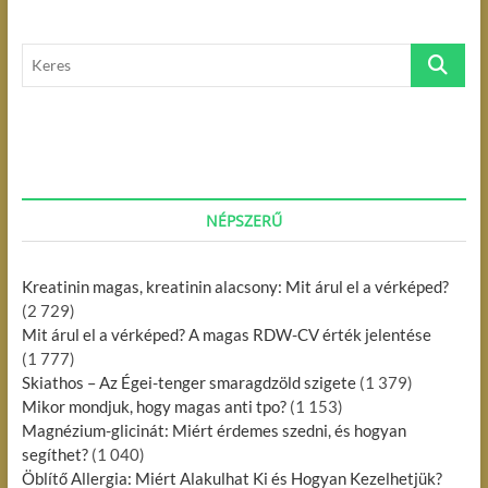
y
p
o
z
o
s
K
é
s
t
e
t
:
s
r
:
e
n
s
a
v
NÉPSZERŰ
i
g
Kreatinin magas, kreatinin alacsony: Mit árul el a vérképed?
á
(2 729)
Mit árul el a vérképed? A magas RDW-CV érték jelentése
c
(1 777)
i
Skiathos – Az Égei-tenger smaragdzöld szigete
(1 379)
Mikor mondjuk, hogy magas anti tpo?
(1 153)
ó
Magnézium-glicinát: Miért érdemes szedni, és hogyan
segíthet?
(1 040)
Öblítő Allergia: Miért Alakulhat Ki és Hogyan Kezelhetjük?