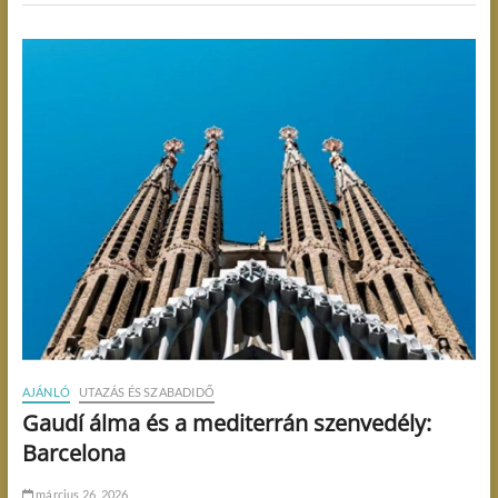
AJÁNLÓ
UTAZÁS ÉS SZABADIDŐ
Gaudí álma és a mediterrán szenvedély:
Barcelona
március 26, 2026