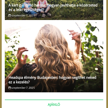
A kert gyógyító hatása: hogyan javíthatja a közérzeted
és a lelki egészséged?
szeptember 7, 2025
Headspa élmény Budapesten: hogyan segíthet neked
ez a kezelés?
szeptember 7, 2025
AJÁNLÓ