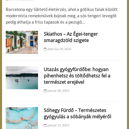
Barcelona egy lüktető életérzés, ahol a gótikus falak között
modernista remekművek bújnak meg, a sós tengeri levegőt
pedig áthatja a friss tapasok és a pezsgő…
Skiathos – Az Égei-tenger
smaragdzöld szigete
március 30, 2025
Utazás gyógyfürdőbe: hogyan
pihenhetsz és töltődhetsz fel a
természet erejével
január 28, 2025
Sóhegy Fürdő – Természetes
gyógyulás a sóbányák mélyéről
január 11, 2025