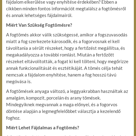
fájdalom elkerülése vagy enyhítése érdekében? Ebben a
cikkben minden fontos információt megtalálsz a fogtömésről
és annak lehetséges fájdalmairól.
Miért Van Szükség Fogtömésre?
A fogtömés akkor válik szükségessé, amikor a fogszuvasodás
miatt a fog szerkezete károsodik, és a fogorvosnak el kell
távolítania a sérült részeket, hogy a fertőzést megállítsa, és
megakadályozza a további romlást. Miután a fertőzött
részeket eltávolították, a fogat ki kell tölteni, hogy megőrizze
annak funkcionalitását és esztétikáját. A tömés célja tehát
nemcsak a fájdalom enyhítése, hanem a fog hosszú távú
megóvása is.
A fogtömések anyaga változó, a leggyakrabban használtak az
amalgám, kompozit, porcelán és arany tömések.
Mindegyiknek megvannak a maga előnyei, és a fogorvos
döntése alapján a legmegfelelőbbet választja a kezelendő
foghoz.
Miért Lehet Fájdalmas a Fogtömés?