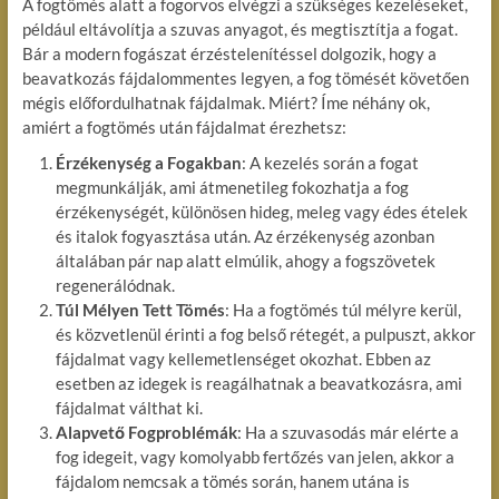
A fogtömés alatt a fogorvos elvégzi a szükséges kezeléseket,
például eltávolítja a szuvas anyagot, és megtisztítja a fogat.
Bár a modern fogászat érzéstelenítéssel dolgozik, hogy a
beavatkozás fájdalommentes legyen, a fog tömését követően
mégis előfordulhatnak fájdalmak. Miért? Íme néhány ok,
amiért a fogtömés után fájdalmat érezhetsz:
Érzékenység a Fogakban
: A kezelés során a fogat
megmunkálják, ami átmenetileg fokozhatja a fog
érzékenységét, különösen hideg, meleg vagy édes ételek
és italok fogyasztása után. Az érzékenység azonban
általában pár nap alatt elmúlik, ahogy a fogszövetek
regenerálódnak.
Túl Mélyen Tett Tömés
: Ha a fogtömés túl mélyre kerül,
és közvetlenül érinti a fog belső rétegét, a pulpuszt, akkor
fájdalmat vagy kellemetlenséget okozhat. Ebben az
esetben az idegek is reagálhatnak a beavatkozásra, ami
fájdalmat válthat ki.
Alapvető Fogproblémák
: Ha a szuvasodás már elérte a
fog idegeit, vagy komolyabb fertőzés van jelen, akkor a
fájdalom nemcsak a tömés során, hanem utána is