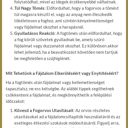
folytatódhat, mivel az idegek érzékenyebbé válhatnak.
Túl Nagy Tömés
: Előfordulhat, hogy a fogorvos a tömést
túl magasra készíti el, vagy az anyag nem illeszkedik
tökéletesen a foghoz, ami szintén kényelmetlenséget
vagy fájdalmat okozhat a harapásnál.
Gyulladásos Reakció
: A fogtömés után előfordulhat, hogy
a fog körüli szövetek gyulladnak be, amely szúró
fájdalmat vagy duzzanatot okozhat. Ez különösen akkor
lehet jellemző, ha a beavatkozást követően nem tartjuk
be megfelelően a szájhigiénét.
Mit Tehetünk a Fájdalom Elkerüléséért vagy Enyhítéséért?
Ha a fogtömés után fájdalmat vagy kellemetlenséget
tapasztalsz, ne ess kétségbe. Az alábbi tippek segíthetnek
csökkenteni a fájdalmat, és megkönnyíthetik a felépülési
időszakot:
Kövesd a Fogorvos Utasításait
: Az orvos részletes
utasításokat ad a fájdalomcsillapítók használatáról és az
esetleges étkezési szokások módosításáról. Figyelj arra,