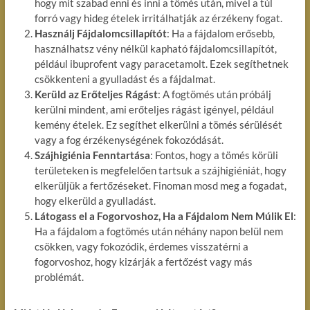
hogy mit szabad enni és inni a tömés után, mivel a túl
forró vagy hideg ételek irritálhatják az érzékeny fogat.
Használj Fájdalomcsillapítót
: Ha a fájdalom erősebb,
használhatsz vény nélkül kapható fájdalomcsillapítót,
például ibuprofent vagy paracetamolt. Ezek segíthetnek
csökkenteni a gyulladást és a fájdalmat.
Kerüld az Erőteljes Rágást
: A fogtömés után próbálj
kerülni mindent, ami erőteljes rágást igényel, például
kemény ételek. Ez segíthet elkerülni a tömés sérülését
vagy a fog érzékenységének fokozódását.
Szájhigiénia Fenntartása
: Fontos, hogy a tömés körüli
területeken is megfelelően tartsuk a szájhigiéniát, hogy
elkerüljük a fertőzéseket. Finoman mosd meg a fogadat,
hogy elkerüld a gyulladást.
Látogass el a Fogorvoshoz, Ha a Fájdalom Nem Múlik El
:
Ha a fájdalom a fogtömés után néhány napon belül nem
csökken, vagy fokozódik, érdemes visszatérni a
fogorvoshoz, hogy kizárják a fertőzést vagy más
problémát.