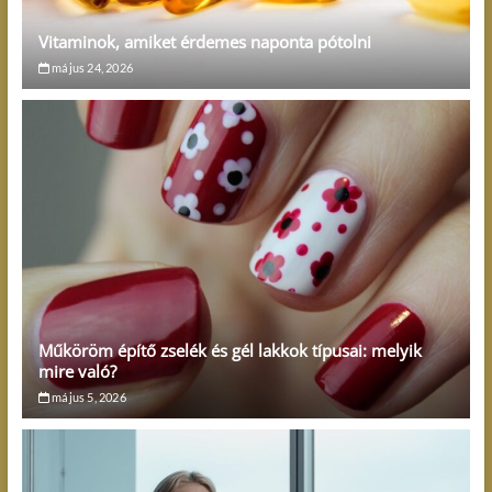
Vitaminok, amiket érdemes naponta pótolni
május 24, 2026
Műköröm építő zselék és gél lakkok típusai: melyik
mire való?
május 5, 2026