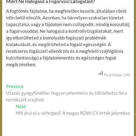
Miért Ne Halogasd a Fogorvosi Látogatást?
A fogtömés fájdalma, ha megfelelően kezelik, általában rövid
időn belül elmúlik. Azonban, ha bármilyen szokatlan tünetet
tapasztalsz, vagy a fájdalom nem csillapodik, mindig konzultálj
a fogorvosoddal. Ne halogasd a kontrollvizsgálatokat, mert
így elkerülheted a komolyabb fogászati problémák
kialakulását, és megőrizheted a fogaid egészségét. A
rendszeres fogászati ellenőrzés és a megfelelő szájhigiénia
kulcsfontosságú a fájdalommentes és egészséges fogak
megőrzésében.
Post Views:
590
B
Previous
P
Utazás gyógyfürdőbe: hogyan pihenhetsz és töltődhetsz fel a
r
e
természet erejével
e
j
Next
v
N
Mit árul el a vérképed? A magas RDW-CV érték jelentése
i
e
e
o
x
g
u
t
s
p