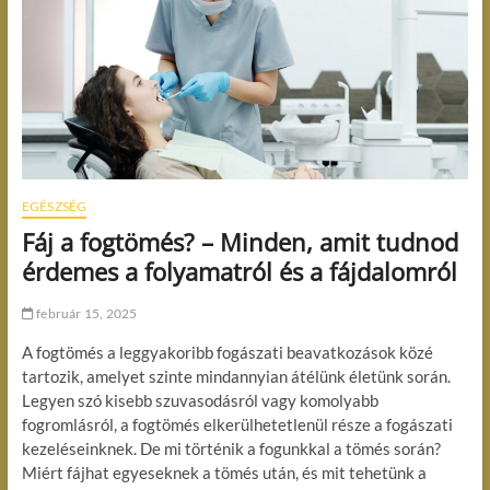
EGÉSZSÉG
Fáj a fogtömés? – Minden, amit tudnod
érdemes a folyamatról és a fájdalomról
február 15, 2025
A fogtömés a leggyakoribb fogászati beavatkozások közé
tartozik, amelyet szinte mindannyian átélünk életünk során.
Legyen szó kisebb szuvasodásról vagy komolyabb
fogromlásról, a fogtömés elkerülhetetlenül része a fogászati
kezeléseinknek. De mi történik a fogunkkal a tömés során?
Miért fájhat egyeseknek a tömés után, és mit tehetünk a