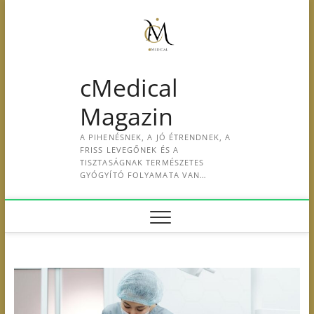
S
k
i
p
t
cMedical
o
c
Magazin
o
n
A PIHENÉSNEK, A JÓ ÉTRENDNEK, A
t
FRISS LEVEGŐNEK ÉS A
e
TISZTASÁGNAK TERMÉSZETES
GYÓGYÍTÓ FOLYAMATA VAN…
n
t