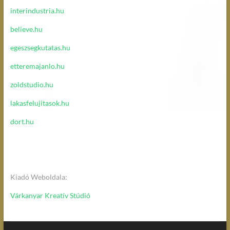
interindustria.hu
believe.hu
egeszsegkutatas.hu
etteremajanlo.hu
zoldstudio.hu
lakasfelujitasok.hu
dort.hu
Kiadó Weboldala:
Várkanyar Kreatív Stúdió