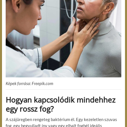
Képek forrása: Freepik.com
Hogyan kapcsolódik mindehhez
egy rossz fog?
A szájüregben rengeteg baktérium él. Egy kezeletlen szuvas
fog, egy begyulladt íny vagy egy elhalt fogbél ideális