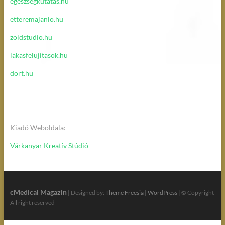
egeszsegkutatas.hu
etteremajanlo.hu
zoldstudio.hu
lakasfelujitasok.hu
dort.hu
Kiadó Weboldala:
Várkanyar Kreatív Stúdió
cMedical Magazin
| Designed by:
Theme Freesia
|
WordPress
| © Copyright
All right reserved