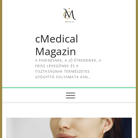
S
k
i
p
t
cMedical
o
c
Magazin
o
n
A PIHENÉSNEK, A JÓ ÉTRENDNEK, A
t
FRISS LEVEGŐNEK ÉS A
e
TISZTASÁGNAK TERMÉSZETES
GYÓGYÍTÓ FOLYAMATA VAN…
n
t