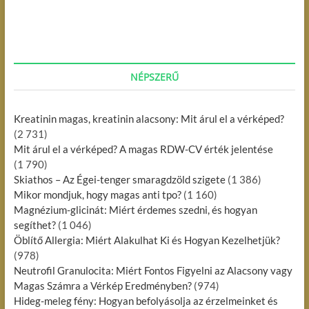
r
t
s
e
:
s
n
a
NÉPSZERŰ
v
i
Kreatinin magas, kreatinin alacsony: Mit árul el a vérképed?
g
(2 731)
á
Mit árul el a vérképed? A magas RDW-CV érték jelentése
(1 790)
c
Skiathos – Az Égei-tenger smaragdzöld szigete
(1 386)
i
Mikor mondjuk, hogy magas anti tpo?
(1 160)
Magnézium-glicinát: Miért érdemes szedni, és hogyan
ó
segíthet?
(1 046)
Öblítő Allergia: Miért Alakulhat Ki és Hogyan Kezelhetjük?
(978)
Neutrofil Granulocita: Miért Fontos Figyelni az Alacsony vagy
Magas Számra a Vérkép Eredményben?
(974)
Hideg-meleg fény: Hogyan befolyásolja az érzelmeinket és