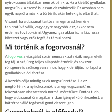
nyirokcsomó általában nem ok pánikra. Ha a kiváltó gyulladás
megszűnik, a csomó is lassan visszahúzódik. Ez azonban nem
egyik napról a másikra történik, akár hetekig is eltarthat.
Viszont, ha a duzzanat tartósan megmarad, kemény
tapintatúvá válik, vagy egyre nagyobb lesz, akkor nem
érdemes tovább várni. Ugyanez igaz akkor is, ha láz, rossz
közérzet vagy erős fogfájás társul hozzá.
Mi történik a fogorvosnál?
A
fogorvos
a vizsgálat során nemcsak azt nézik meg, melyik
fog fáj. A szájüreg teljes állapotát átnézik, és sokszor
röntgenre is szükség van ahhoz, hogy kiderüljön, hol lapul a
gyulladás valódi forrása.
A kezelés célja mindig az ok megszüntetése. Ha ez
megtörténik, a nyirokcsomók is „megnyugszanak”, és
fokozatosan visszatérnek normál méretükre. Fontos tudni,
hogy a duzzanat önmagában ritkán igényel külön kezelést, a
háttérben álló fogászati gond viszont igen.
Gyerekeknél is előfordul?