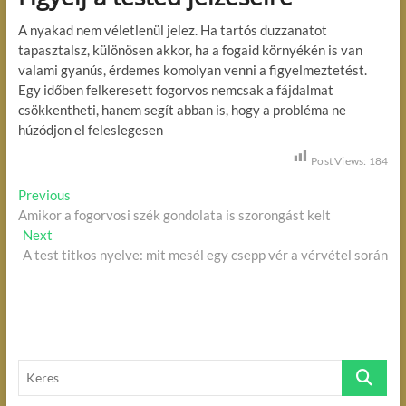
A nyakad nem véletlenül jelez. Ha tartós duzzanatot
tapasztalsz, különösen akkor, ha a fogaid környékén is van
valami gyanús, érdemes komolyan venni a figyelmeztetést.
Egy időben felkeresett fogorvos nemcsak a fájdalmat
csökkentheti, hanem segít abban is, hogy a probléma ne
húzódjon el feleslegesen
Post Views:
184
B
Previous
P
Amikor a fogorvosi szék gondolata is szorongást kelt
r
e
Next
N
e
j
A test titkos nyelve: mit mesél egy csepp vér a vérvétel során
e
v
x
i
e
t
o
g
p
u
o
s
y
s
p
z
K
t
o
e
é
:
s