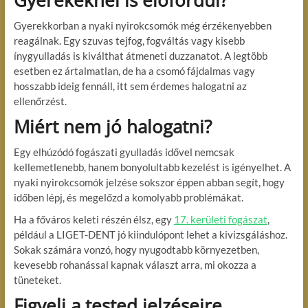
Gyerekkorban a nyaki nyirokcsomók még érzékenyebben
reagálnak. Egy szuvas tejfog, fogváltás vagy kisebb
ínygyulladás is kiválthat átmeneti duzzanatot. A legtöbb
esetben ez ártalmatlan, de ha a csomó fájdalmas vagy
hosszabb ideig fennáll, itt sem érdemes halogatni az
ellenőrzést.
Miért nem jó halogatni?
Egy elhúzódó fogászati gyulladás idővel nemcsak
kellemetlenebb, hanem bonyolultabb kezelést is igényelhet. A
nyaki nyirokcsomók jelzése sokszor éppen abban segít, hogy
időben lépj, és megelőzd a komolyabb problémákat.
Ha a főváros keleti részén élsz, egy
17. kerületi fogászat
,
például a LIGET-DENT jó kiindulópont lehet a kivizsgáláshoz.
Sokak számára vonzó, hogy nyugodtabb környezetben,
kevesebb rohanással kapnak választ arra, mi okozza a
tüneteket.
Figyelj a tested jelzéseire