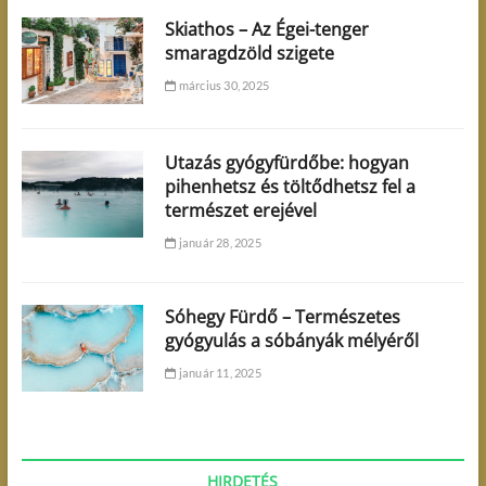
Skiathos – Az Égei-tenger
smaragdzöld szigete
március 30, 2025
Utazás gyógyfürdőbe: hogyan
pihenhetsz és töltődhetsz fel a
természet erejével
január 28, 2025
Sóhegy Fürdő – Természetes
gyógyulás a sóbányák mélyéről
január 11, 2025
HIRDETÉS