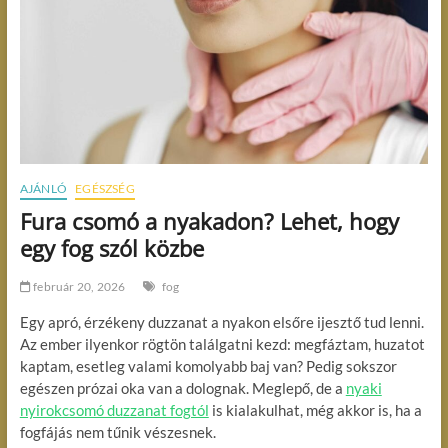
AJÁNLÓ
EGÉSZSÉG
Fura csomó a nyakadon? Lehet, hogy
egy fog szól közbe
február 20, 2026
fog
Egy apró, érzékeny duzzanat a nyakon elsőre ijesztő tud lenni.
Az ember ilyenkor rögtön találgatni kezd: megfáztam, huzatot
kaptam, esetleg valami komolyabb baj van? Pedig sokszor
egészen prózai oka van a dolognak. Meglepő, de a
nyaki
nyirokcsomó duzzanat fogtól
is kialakulhat, még akkor is, ha a
fogfájás nem tűnik vészesnek.