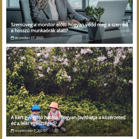
Szemüveg a monitor előtt: hogyan védd meg a szemed
a hosszú munkaórák alatt?
december 27, 2025
A kert gyógyító hatása: hogyan javíthatja a közérzeted
és a lelki egészséged?
szeptember 7, 2025