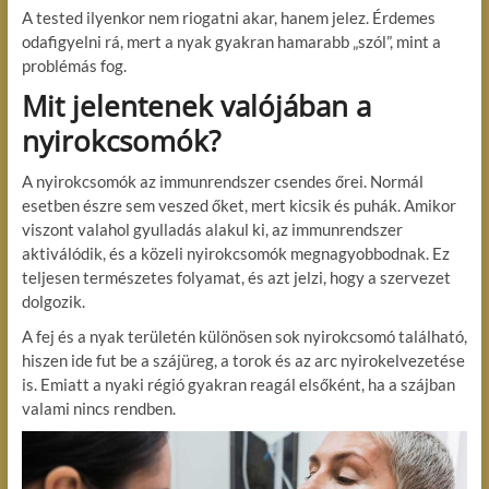
A tested ilyenkor nem riogatni akar, hanem jelez. Érdemes
odafigyelni rá, mert a nyak gyakran hamarabb „szól”, mint a
problémás fog.
Mit jelentenek valójában a
nyirokcsomók?
A nyirokcsomók az immunrendszer csendes őrei. Normál
esetben észre sem veszed őket, mert kicsik és puhák. Amikor
viszont valahol gyulladás alakul ki, az immunrendszer
aktiválódik, és a közeli nyirokcsomók megnagyobbodnak. Ez
teljesen természetes folyamat, és azt jelzi, hogy a szervezet
dolgozik.
A fej és a nyak területén különösen sok nyirokcsomó található,
hiszen ide fut be a szájüreg, a torok és az arc nyirokelvezetése
is. Emiatt a nyaki régió gyakran reagál elsőként, ha a szájban
valami nincs rendben.