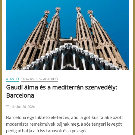
AJÁNLÓ
UTAZÁS ÉS SZABADIDŐ
Gaudí álma és a mediterrán szenvedély:
Barcelona
március 26, 2026
Barcelona egy lüktető életérzés, ahol a gótikus falak között
modernista remekművek bújnak meg, a sós tengeri levegőt
pedig áthatja a friss tapasok és a pezsgő…